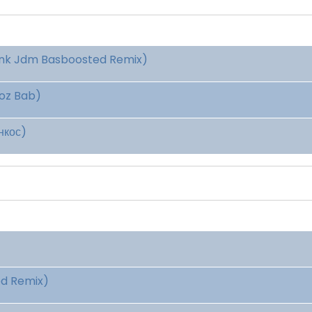
honk Jdm Basboosted Remix)
woz Bab)
нкос)
ed Remix)