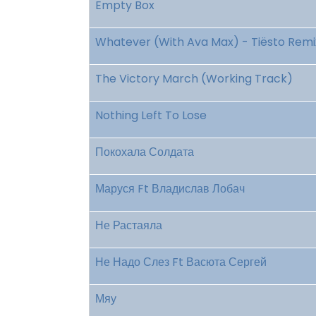
Empty Box
Whatever (With Ava Max) - Tiësto Remi
The Victory March (Working Track)
Nothing Left To Lose
Покохала Солдата
Маруся Ft Владислав Лобач
Не Растаяла
Не Надо Слез Ft Васюта Сергей
Мяу